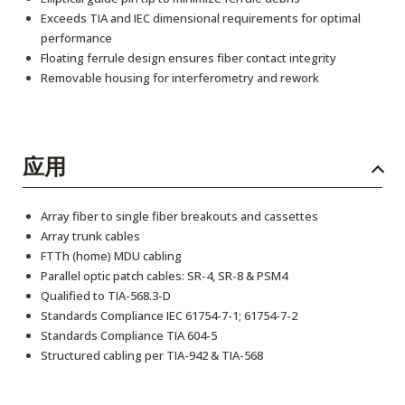
Exceeds TIA and IEC dimensional requirements for optimal
performance
Floating ferrule design ensures fiber contact integrity
Removable housing for interferometry and rework
应用
Array fiber to single fiber breakouts and cassettes
Array trunk cables
FTTh (home) MDU cabling
Parallel optic patch cables: SR-4, SR-8 & PSM4
Qualified to TIA-568.3-D
Standards Compliance IEC 61754-7-1; 61754-7-2
Standards Compliance TIA 604-5
Structured cabling per TIA-942 & TIA-568