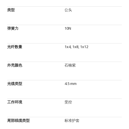
类型
公头
弹簧力
10N
光纤数量
1x4, 1x8, 1x12
外壳颜色
石楠紫
光缆类型
4.5 mm
工作环境
受控
尾部线缆类型
标准护套