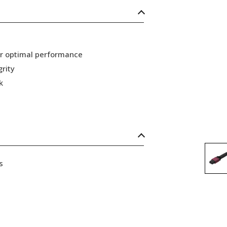
or optimal performance
grity
k
s