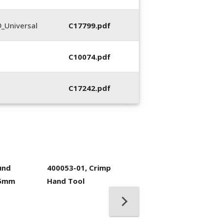
_Universal
C17799.pdf
C10074.pdf
C17242.pdf
und
400053-01, Crimp
.5mm
Hand Tool