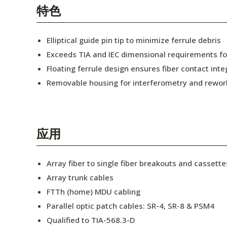
English Website
特色
应用工程指导书 (AENs)
Elliptical guide pin tip to minimize ferrule debris
合作伙伴
Exceeds TIA and IEC dimensional requirements f
Floating ferrule design ensures fiber contact inte
工作机会
Removable housing for interferometry and rewor
新闻稿
活动信息
应用
订阅
Array fiber to single fiber breakouts and cassette
Array trunk cables
FTTh (home) MDU cabling
Parallel optic patch cables: SR-4, SR-8 & PSM4
Qualified to TIA-568.3-D