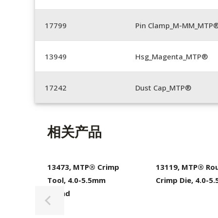
17799
Pin Clamp_M-MM_MTP®
13949
Hsg_Magenta_MTP®
17242
Dust Cap_MTP®
相关产品
13473, MTP® Crimp
13119, MTP® Ro
Tool, 4.0-5.5mm
Crimp Die, 4.0-5
Round