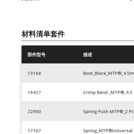
材料清单套件
部件型号
描述
13168
Boot_Black_MTP®_4.5
16427
Crimp Band _MTP®_4.
22900
Spring Push MTP®_2 Pc
17167
Spring_MTP®Universal 