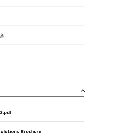
套
3.pdf
olutions_Brochure