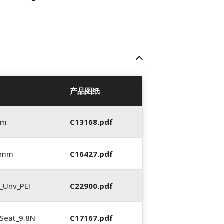
产品图纸
mm
C13168.pdf
5 mm
C16427.pdf
_Unv_PEI
C22900.pdf
Seat_9.8N
C17167.pdf