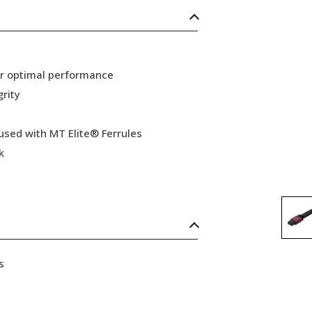
or optimal performance
grity
 used with MT Elite® Ferrules
k
s