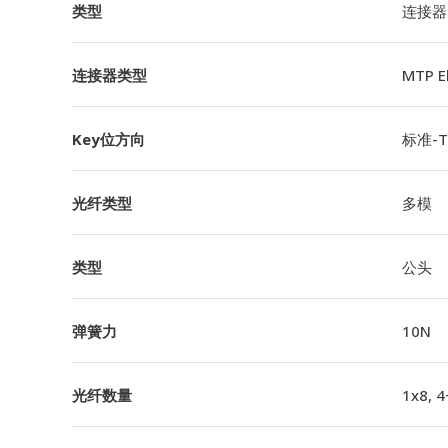
类型
连接器
连接器类型
MTP 
Key位方向
标准-TI
光纤类型
多模
类型
公头
弹簧力
10N
光纤数量
1x8, 4