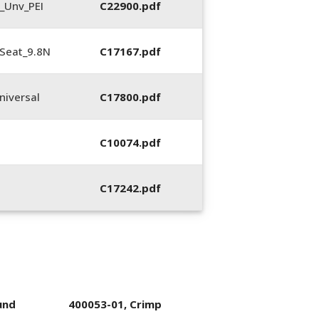
_Unv_PEI
C22900.pdf
Seat_9.8N
C17167.pdf
iversal
C17800.pdf
C10074.pdf
C17242.pdf
und
400053-01, Crimp