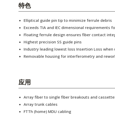
English Website
特色
应用工程指导书 (AENs)
Elliptical guide pin tip to minimize ferrule debris
合作伙伴
Exceeds TIA and IEC dimensional requirements f
Floating ferrule design ensures fiber contact inte
工作机会
Highest precision SS guide pins
新闻稿
Industry leading lowest loss Insertion Loss when
Removable housing for interferometry and rewor
活动信息
订阅
应用
Array fiber to single fiber breakouts and cassette
Array trunk cables
FTTh (home) MDU cabling