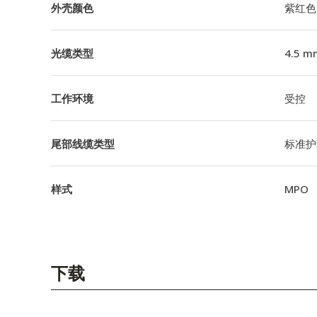
外壳颜色
紫红色
光缆类型
4.5 m
工作环境
受控
尾部线缆类型
标准护
样式
MPO
下载