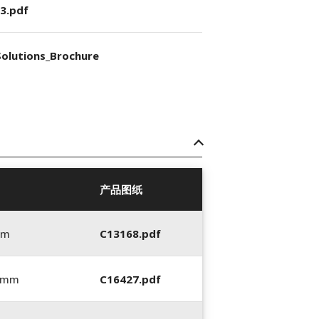
3.pdf
olutions_Brochure
产品图纸
mm
C13168.pdf
5 mm
C16427.pdf