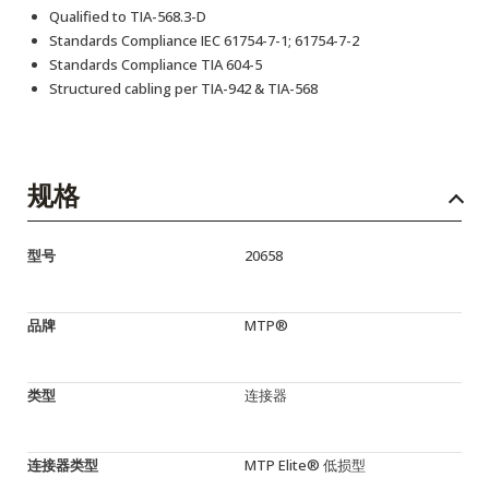
Qualified to TIA-568.3-D
Standards Compliance IEC 61754-7-1; 61754-7-2
Standards Compliance TIA 604-5
Structured cabling per TIA-942 & TIA-568
规格
型号
20658
品牌
MTP®
类型
连接器
连接器类型
MTP Elite® 低损型