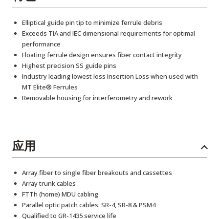
Elliptical guide pin tip to minimize ferrule debris
Exceeds TIA and IEC dimensional requirements for optimal
performance
Floating ferrule design ensures fiber contact integrity
Highest precision SS guide pins
Industry leading lowest loss Insertion Loss when used with
MT Elite® Ferrules
Removable housing for interferometry and rework
应用
Array fiber to single fiber breakouts and cassettes
Array trunk cables
FTTh (home) MDU cabling
Parallel optic patch cables: SR-4, SR-8 & PSM4
Qualified to GR-1435 service life