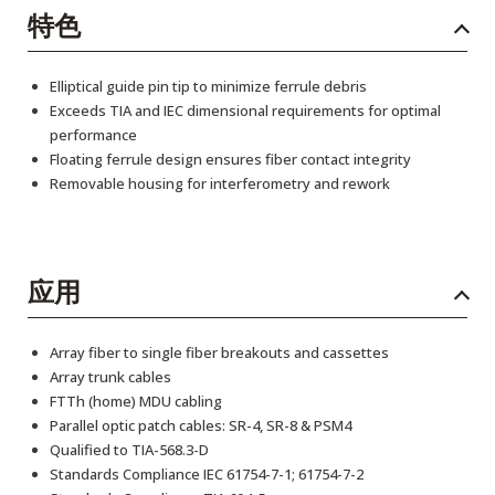
特色
Elliptical guide pin tip to minimize ferrule debris
Exceeds TIA and IEC dimensional requirements for optimal
performance
Floating ferrule design ensures fiber contact integrity
Removable housing for interferometry and rework
应用
Array fiber to single fiber breakouts and cassettes
Array trunk cables
FTTh (home) MDU cabling
Parallel optic patch cables: SR-4, SR-8 & PSM4
Qualified to TIA-568.3-D
Standards Compliance IEC 61754-7-1; 61754-7-2