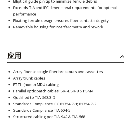
Elliptical guide pin tip to minimize ferrule debris
Exceeds TIA and IEC dimensional requirements for optimal
performance
Floating ferrule design ensures fiber contact integrity
Removable housing for interferometry and rework
应用
Array fiber to single fiber breakouts and cassettes
Array trunk cables
FTTh (home) MDU cabling
Parallel optic patch cables: SR-4, SR-8 & PSM4
Qualified to TIA-568.3-D
Standards Compliance IEC 61754-7-1; 61754-7-2
Standards Compliance TIA 604-5
Structured cabling per TIA-942 & TIA-568