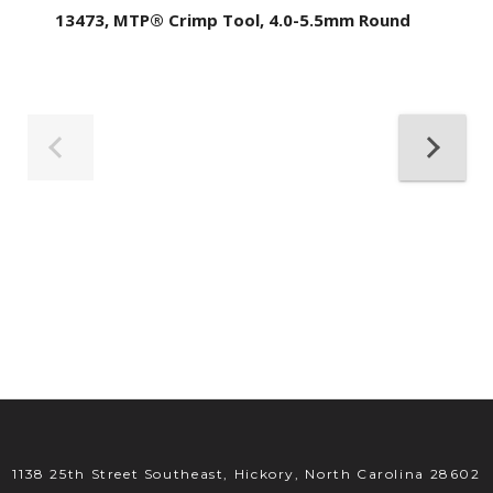
13473, MTP® Crimp Tool, 4.0-5.5mm Round
1138 25th Street Southeast, Hickory, North Carolina 28602