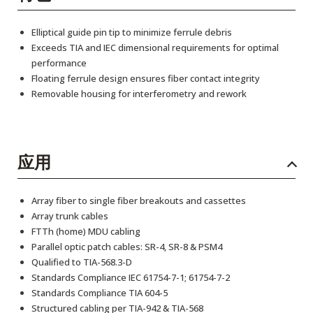
Elliptical guide pin tip to minimize ferrule debris
Exceeds TIA and IEC dimensional requirements for optimal
performance
Floating ferrule design ensures fiber contact integrity
Removable housing for interferometry and rework
应用
Array fiber to single fiber breakouts and cassettes
Array trunk cables
FTTh (home) MDU cabling
Parallel optic patch cables: SR-4, SR-8 & PSM4
Qualified to TIA-568.3-D
Standards Compliance IEC 61754-7-1; 61754-7-2
Standards Compliance TIA 604-5
Structured cabling per TIA-942 & TIA-568