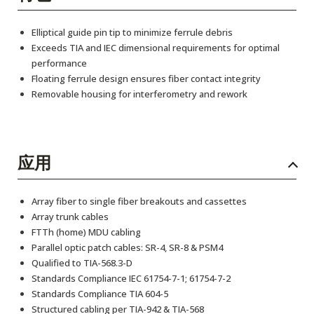
Elliptical guide pin tip to minimize ferrule debris
Exceeds TIA and IEC dimensional requirements for optimal
performance
Floating ferrule design ensures fiber contact integrity
Removable housing for interferometry and rework
应用
Array fiber to single fiber breakouts and cassettes
Array trunk cables
FTTh (home) MDU cabling
Parallel optic patch cables: SR-4, SR-8 & PSM4
Qualified to TIA-568.3-D
Standards Compliance IEC 61754-7-1; 61754-7-2
Standards Compliance TIA 604-5
Structured cabling per TIA-942 & TIA-568