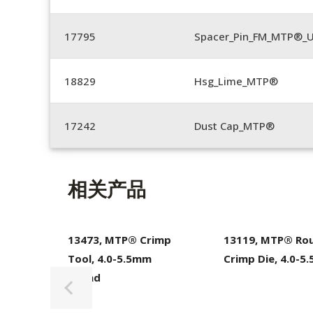
17795
Spacer_Pin_FM_MTP®_U
18829
Hsg_Lime_MTP®
17242
Dust Cap_MTP®
相关产品
13473, MTP® Crimp
13119, MTP® Ro
Tool, 4.0-5.5mm
Crimp Die, 4.0-5
Round