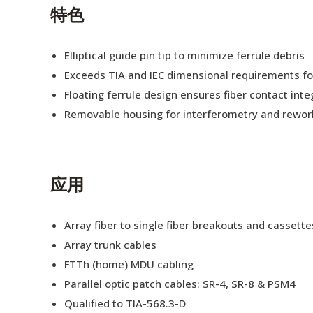
English Website
特色
应用工程指导书 (AENs)
Elliptical guide pin tip to minimize ferrule debris
合作伙伴
Exceeds TIA and IEC dimensional requirements f
Floating ferrule design ensures fiber contact inte
工作机会
Removable housing for interferometry and rewor
新闻稿
活动信息
应用
订阅
Array fiber to single fiber breakouts and cassette
Array trunk cables
FTTh (home) MDU cabling
Parallel optic patch cables: SR-4, SR-8 & PSM4
Qualified to TIA-568.3-D