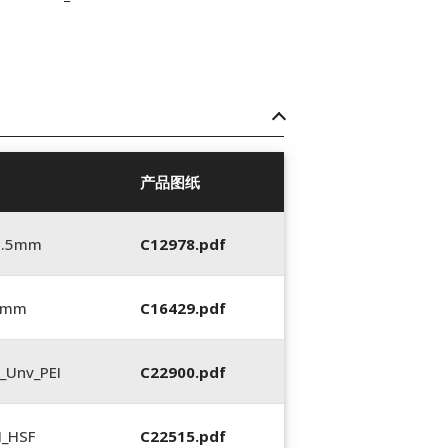
产品图纸
5.5mm
C12978.pdf
5 mm
C16429.pdf
_Unv_PEI
C22900.pdf
N_HSF
C22515.pdf