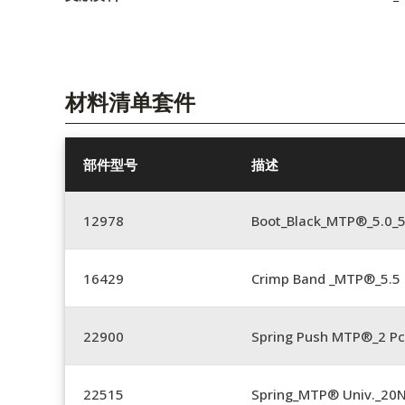
材料清单套件
部件型号
描述
12978
Boot_Black_MTP®_5.0_
16429
Crimp Band _MTP®_5.
22900
Spring Push MTP®_2 Pc
22515
Spring_MTP® Univ._20