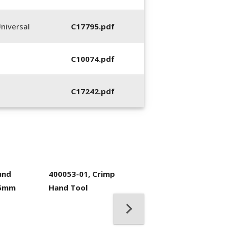
niversal
C17795.pdf
C10074.pdf
C17242.pdf
und
400053-01, Crimp
.5mm
Hand Tool