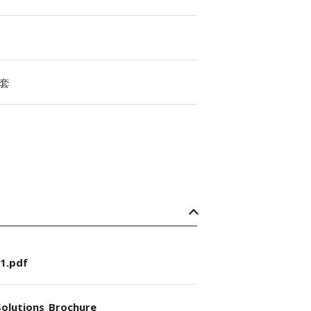
套
1.pdf
olutions_Brochure