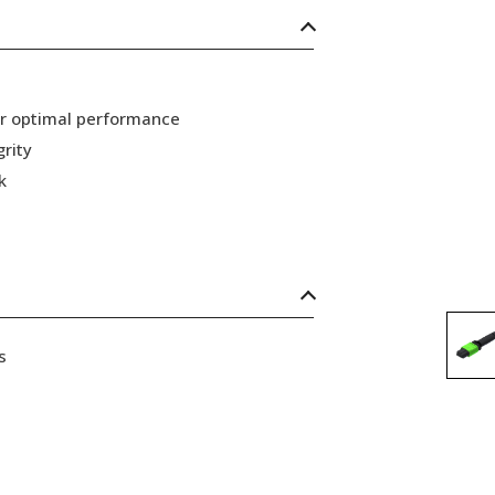
or optimal performance
grity
k
s