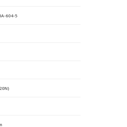
A-604-5
(20N)
m