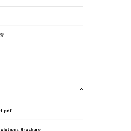
套
1.pdf
olutions_Brochure