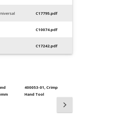
niversal
C17795.pdf
C10074.pdf
C17242.pdf
und
400053-01, Crimp
.5mm
Hand Tool