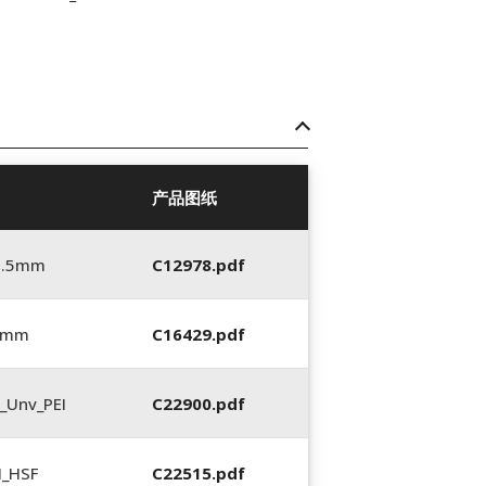
产品图纸
5.5mm
C12978.pdf
5 mm
C16429.pdf
_Unv_PEI
C22900.pdf
N_HSF
C22515.pdf