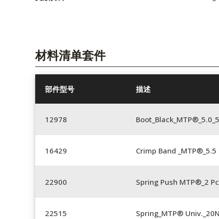
材料清单套件
部件型号
描述
12978
Boot_Black_MTP®_5.0_
16429
Crimp Band _MTP®_5.
22900
Spring Push MTP®_2 Pc
22515
Spring_MTP® Univ._20