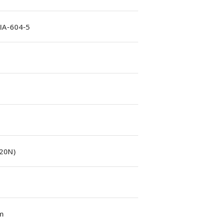
A-604-5
(20N)
m