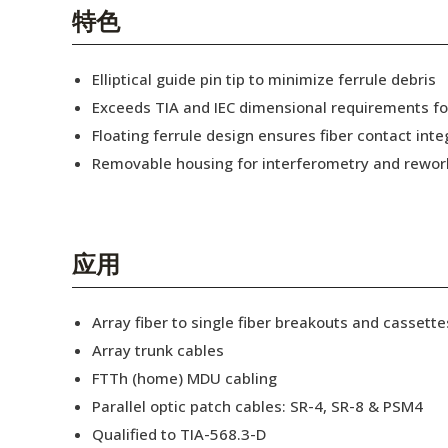
English Website
特色
应用工程指导书 (AENs)
Elliptical guide pin tip to minimize ferrule debris
合作伙伴
Exceeds TIA and IEC dimensional requirements f
Floating ferrule design ensures fiber contact inte
工作机会
Removable housing for interferometry and rewor
新闻稿
活动信息
应用
订阅
Array fiber to single fiber breakouts and cassette
Array trunk cables
FTTh (home) MDU cabling
Parallel optic patch cables: SR-4, SR-8 & PSM4
Qualified to TIA-568.3-D