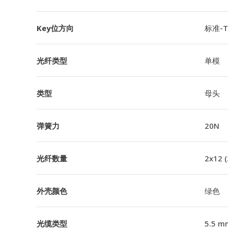
Key位方向
标准-TI
光纤类型
单模
类型
母头
弹簧力
20N
光纤数量
2x12 
外壳颜色
绿色
光缆类型
5.5 m