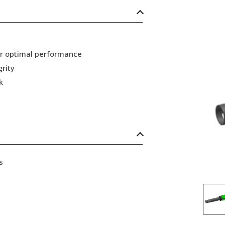
or optimal performance
grity
k
s