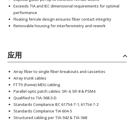
Exceeds TIA and IEC dimensional requirements for optimal
performance
Floating ferrule design ensures fiber contact integrity
Removable housing for interferometry and rework
应用
Array fiber to single fiber breakouts and cassettes
Array trunk cables
FTTh (home) MDU cabling
Parallel optic patch cables: SR-4, SR-8 & PSM4
Qualified to TIA-568.3-D
Standards Compliance IEC 61754-7-1; 61754-7-2
Standards Compliance TIA 604-5
Structured cabling per TIA-942 & TIA-568