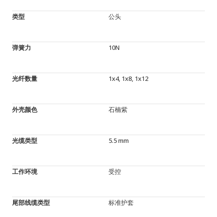
类型
公头
弹簧力
10N
光纤数量
1x4, 1x8, 1x12
外壳颜色
石楠紫
光缆类型
5.5 mm
工作环境
受控
尾部线缆类型
标准护套