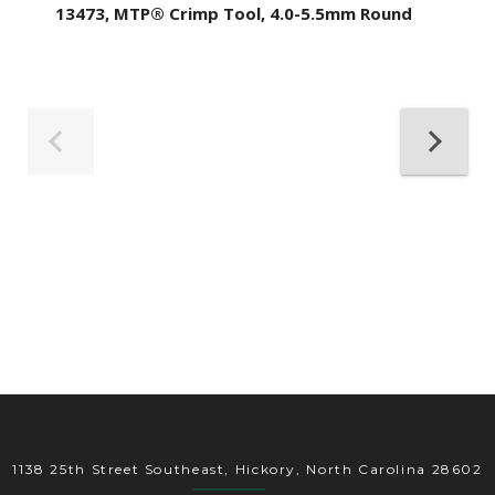
13473, MTP® Crimp Tool, 4.0-5.5mm Round
1138 25th Street Southeast, Hickory, North Carolina 28602