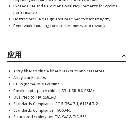
Exceeds TIA and IEC dimensional requirements for optimal
performance
Floating ferrule design ensures fiber contact integrity
Removable housing for interferometry and rework
应用
Array fiber to single fiber breakouts and cassettes
Array trunk cables
FTTh (home) MDU cabling
Parallel optic patch cables: SR-4, SR-8 & PSM4
Qualified to TIA-568.3-D
Standards Compliance IEC 61754-7-1; 61754-7-2
Standards Compliance TIA 604-5
Structured cabling per TIA-942 & TIA-568