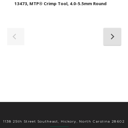
13473, MTP® Crimp Tool, 4.0-5.5mm Round
1138 25th Street Southeast, Hickory, North Carolina 28602