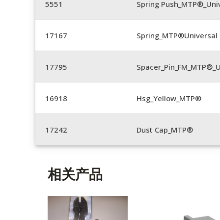
5551
Spring Push_MTP®_Univ
17167
Spring_MTP®Universal 
17795
Spacer_Pin_FM_MTP®_U
16918
Hsg_Yellow_MTP®
17242
Dust Cap_MTP®
相关产品