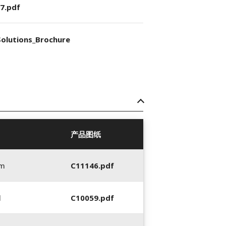
7.pdf
olutions_Brochure
产品图纸
mm
C11146.pdf
l
C10059.pdf