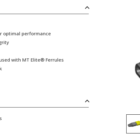
or optimal performance
grity
 used with MT Elite® Ferrules
k
s