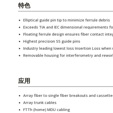
English Website
特色
应用工程指导书 (AENs)
Elliptical guide pin tip to minimize ferrule debris
合作伙伴
Exceeds TIA and IEC dimensional requirements f
Floating ferrule design ensures fiber contact inte
工作机会
Highest precision SS guide pins
新闻稿
Industry leading lowest loss Insertion Loss when
Removable housing for interferometry and rewor
活动信息
订阅
应用
Array fiber to single fiber breakouts and cassette
Array trunk cables
FTTh (home) MDU cabling