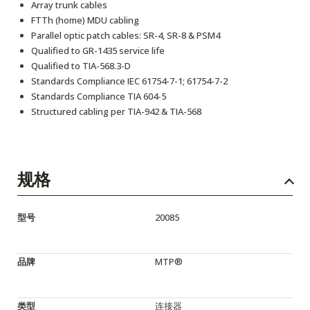
Array trunk cables
FTTh (home) MDU cabling
Parallel optic patch cables: SR-4, SR-8 & PSM4
Qualified to GR-1435 service life
Qualified to TIA-568.3-D
Standards Compliance IEC 61754-7-1; 61754-7-2
Standards Compliance TIA 604-5
Structured cabling per TIA-942 & TIA-568
规格
型号
20085
品牌
MTP®
类型
连接器