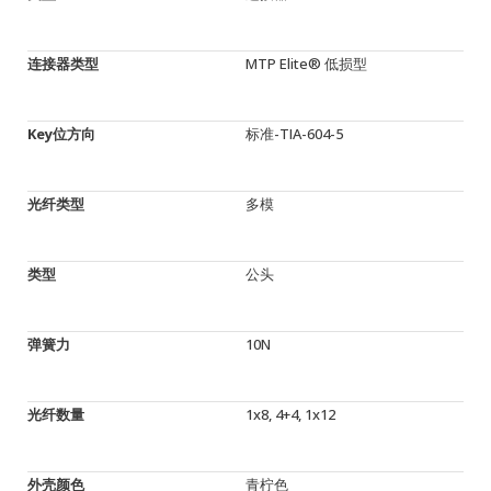
连接器类型
MTP Elite® 低损型
Key位方向
标准-TIA-604-5
光纤类型
多模
类型
公头
弹簧力
10N
光纤数量
1x8, 4+4, 1x12
外壳颜色
青柠色