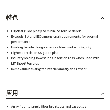
特色
Elliptical guide pin tip to minimize ferrule debris
Exceeds TIA and IEC dimensional requirements for optimal
performance
Floating ferrule design ensures fiber contact integrity
Highest precision SS guide pins
Industry leading lowest loss Insertion Loss when used with
MT Elite® Ferrules
Removable housing for interferometry and rework
应用
Array fiber to single fiber breakouts and cassettes