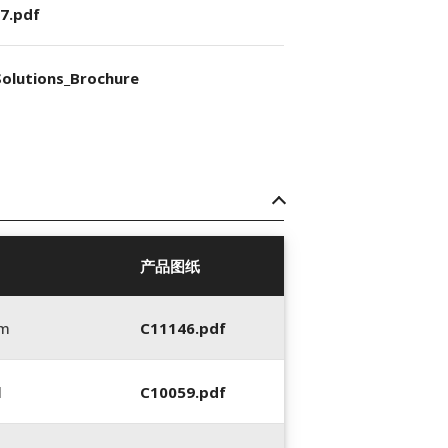
7.pdf
olutions_Brochure
产品图纸
mm
C11146.pdf
l
C10059.pdf