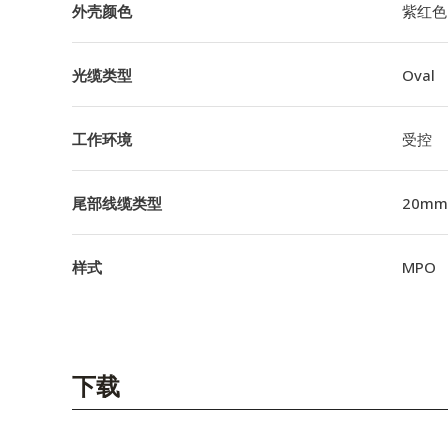
外壳颜色
紫红色
光缆类型
Oval
工作环境
受控
尾部线缆类型
20m
样式
MPO
下载