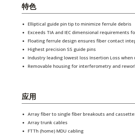
English Website
特色
应用工程指导书 (AENs)
Elliptical guide pin tip to minimize ferrule debris
合作伙伴
Exceeds TIA and IEC dimensional requirements f
Floating ferrule design ensures fiber contact inte
工作机会
Highest precision SS guide pins
新闻稿
Industry leading lowest loss Insertion Loss when
Removable housing for interferometry and rewor
活动信息
订阅
应用
Array fiber to single fiber breakouts and cassette
Array trunk cables
FTTh (home) MDU cabling