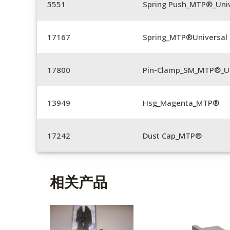
5551
Spring Push_MTP®_Univ
17167
Spring_MTP®Universal 
17800
Pin-Clamp_SM_MTP®_Un
13949
Hsg_Magenta_MTP®
17242
Dust Cap_MTP®
相关产品