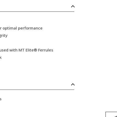
or optimal performance
grity
 used with MT Elite® Ferrules
k
s