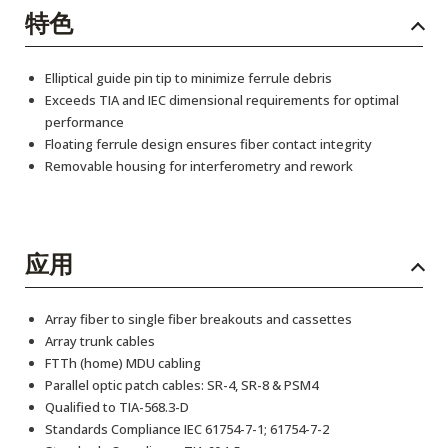
特色
Elliptical guide pin tip to minimize ferrule debris
Exceeds TIA and IEC dimensional requirements for optimal
performance
Floating ferrule design ensures fiber contact integrity
Removable housing for interferometry and rework
应用
Array fiber to single fiber breakouts and cassettes
Array trunk cables
FTTh (home) MDU cabling
Parallel optic patch cables: SR-4, SR-8 & PSM4
Qualified to TIA-568.3-D
Standards Compliance IEC 61754-7-1; 61754-7-2