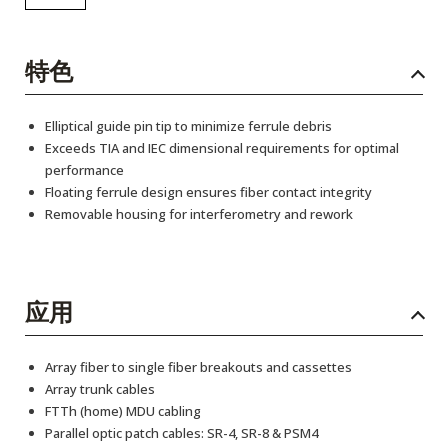
特色
Elliptical guide pin tip to minimize ferrule debris
Exceeds TIA and IEC dimensional requirements for optimal
performance
Floating ferrule design ensures fiber contact integrity
Removable housing for interferometry and rework
应用
Array fiber to single fiber breakouts and cassettes
Array trunk cables
FTTh (home) MDU cabling
Parallel optic patch cables: SR-4, SR-8 & PSM4