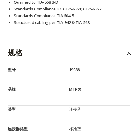
Qualified to TIA-568.3-D
Standards Compliance IEC 61754-7-1; 61754-7-2
Standards Compliance TIA 604-5
Structured cabling per TIA-942 & TIA-568
规格
型号
19988
品牌
MTP®
类型
连接器
连接器类型
标准型