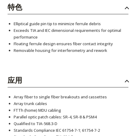
特色
Elliptical guide pin tip to minimize ferrule debris
Exceeds TIA and IEC dimensional requirements for optimal
performance
Floating ferrule design ensures fiber contact integrity
Removable housing for interferometry and rework
应用
Array fiber to single fiber breakouts and cassettes
Array trunk cables
FTTh (home) MDU cabling
Parallel optic patch cables: SR-4, SR-8 & PSM4
Qualified to TIA-568.3-D
Standards Compliance IEC 61754-7-1; 61754-7-2