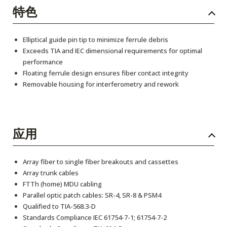
特色
Elliptical guide pin tip to minimize ferrule debris
Exceeds TIA and IEC dimensional requirements for optimal
performance
Floating ferrule design ensures fiber contact integrity
Removable housing for interferometry and rework
应用
Array fiber to single fiber breakouts and cassettes
Array trunk cables
FTTh (home) MDU cabling
Parallel optic patch cables: SR-4, SR-8 & PSM4
Qualified to TIA-568.3-D
Standards Compliance IEC 61754-7-1; 61754-7-2