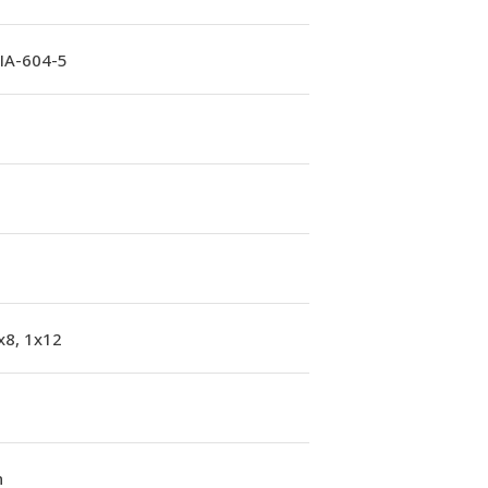
A-604-5
x8, 1x12
n