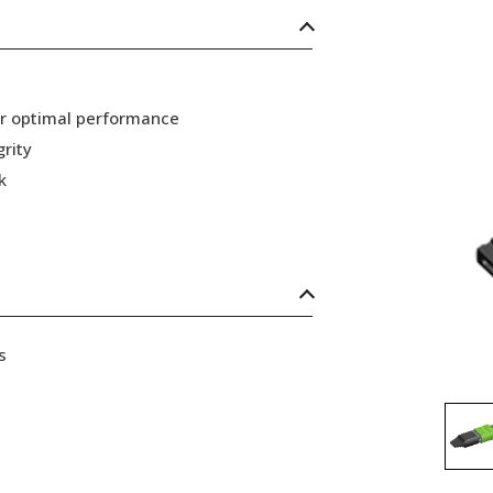
or optimal performance
grity
k
s