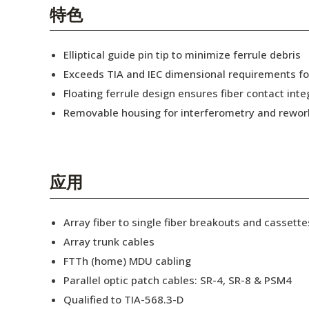
English Website
特色
应用工程指导书 (AENs)
Elliptical guide pin tip to minimize ferrule debris
合作伙伴
Exceeds TIA and IEC dimensional requirements f
Floating ferrule design ensures fiber contact inte
工作机会
Removable housing for interferometry and rewor
新闻稿
活动信息
应用
订阅
Array fiber to single fiber breakouts and cassette
Array trunk cables
FTTh (home) MDU cabling
Parallel optic patch cables: SR-4, SR-8 & PSM4
Qualified to TIA-568.3-D