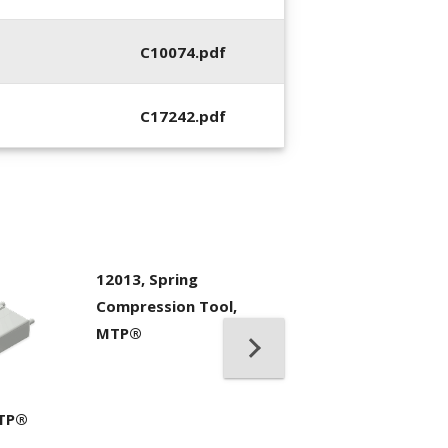
C10074.pdf
C17242.pdf
12013, Spring
Compression Tool,
MTP®
7104, IBC™ Bran
Cleaner MPO II
MTP®