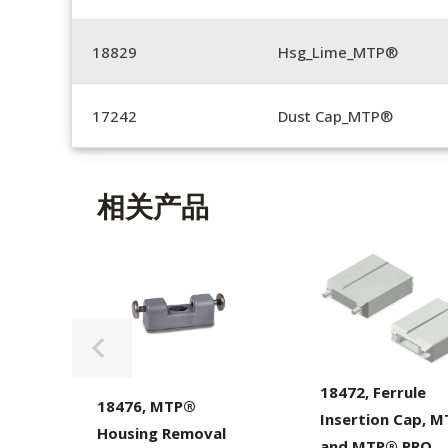
18829
Hsg_Lime_MTP®
17242
Dust Cap_MTP®
相关产品
18472, Ferrule
18476, MTP®
Insertion Cap, 
Housing Removal
and MTP® PRO