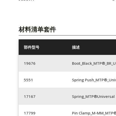
材料清单套件
部件型号
描述
19676
Boot_Black_MTP®_BR_U
5551
Spring Push_MTP®_Univ
17167
Spring_MTP®Universal 
17799
Pin Clamp_M-MM_MTP®