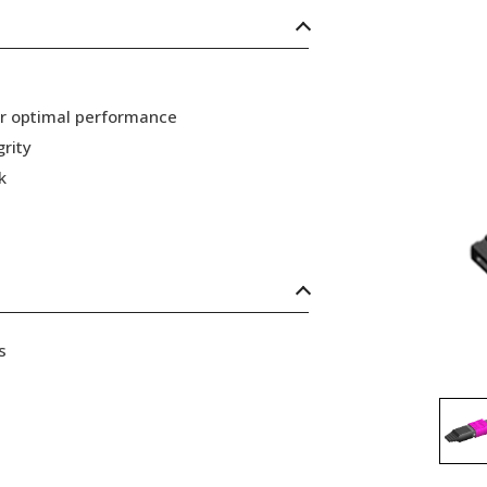
or optimal performance
grity
k
s