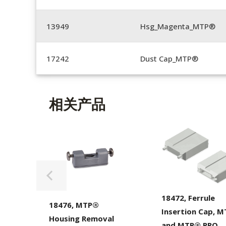
13949
Hsg_Magenta_MTP®
17242
Dust Cap_MTP®
相关产品
18472, Ferrule
18476, MTP®
Insertion Cap, 
Housing Removal
and MTP® PRO