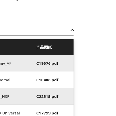
产品图纸
niv_AF
C19676.pdf
ersal
C10486.pdf
N_HSF
C22515.pdf
_Universal
C17799.pdf