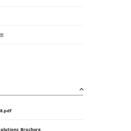
套
8.pdf
olutions_Brochure