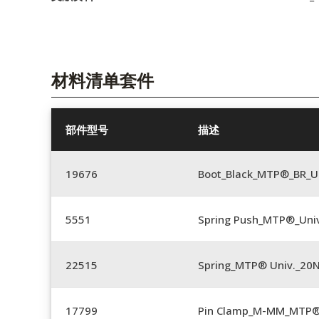
材料清单套件
部件型号
描述
19676
Boot_Black_MTP®_BR_U
5551
Spring Push_MTP®_Univ
22515
Spring_MTP® Univ._20
17799
Pin Clamp_M-MM_MTP®