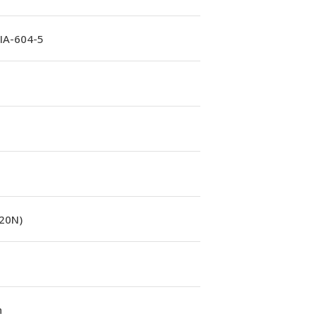
A-604-5
(20N)
n