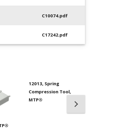
C10074.pdf
C17242.pdf
12013, Spring
Compression Tool,
MTP®
7104, IBC™ Bran
Cleaner MPO II
MTP®