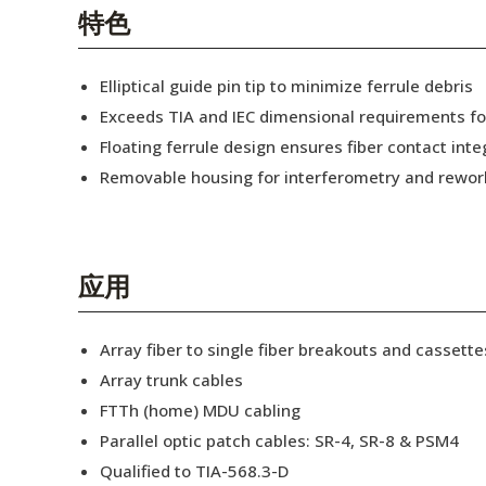
English Website
特色
应用工程指导书 (AENs)
Elliptical guide pin tip to minimize ferrule debris
合作伙伴
Exceeds TIA and IEC dimensional requirements f
Floating ferrule design ensures fiber contact inte
工作机会
Removable housing for interferometry and rewor
新闻稿
活动信息
应用
订阅
Array fiber to single fiber breakouts and cassette
Array trunk cables
FTTh (home) MDU cabling
Parallel optic patch cables: SR-4, SR-8 & PSM4
Qualified to TIA-568.3-D