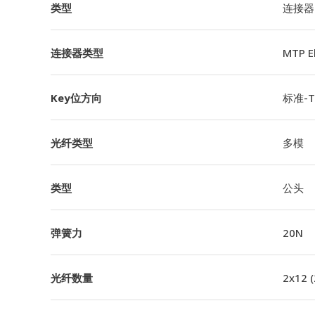
类型
连接器
连接器类型
MTP 
Key位方向
标准-TI
光纤类型
多模
类型
公头
弹簧力
20N
光纤数量
2x12 