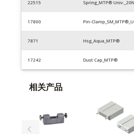
22515
Spring_MTP® Univ._20
17800
Pin-Clamp_SM_MTP®_Un
7871
Hsg_Aqua_MTP®
17242
Dust Cap_MTP®
相关产品