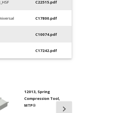
N_HSF
C22515.pdf
iversal
C17800.pdf
C10074.pdf
C17242.pdf
12013, Spring
Compression Tool,
MTP®