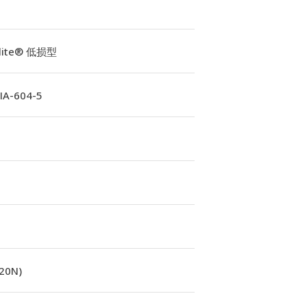
Elite® 低损型
A-604-5
(20N)