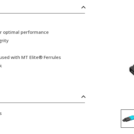
or optimal performance
grity
 used with MT Elite® Ferrules
k
s