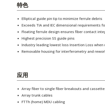
English Website
特色
应用工程指导书 (AENs)
Elliptical guide pin tip to minimize ferrule debris
合作伙伴
Exceeds TIA and IEC dimensional requirements f
Floating ferrule design ensures fiber contact inte
工作机会
Highest precision SS guide pins
新闻稿
Industry leading lowest loss Insertion Loss when
Removable housing for interferometry and rewor
活动信息
订阅
应用
Array fiber to single fiber breakouts and cassette
Array trunk cables
FTTh (home) MDU cabling