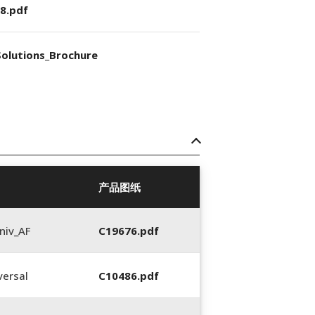
8.pdf
olutions_Brochure
产品图纸
niv_AF
C19676.pdf
ersal
C10486.pdf