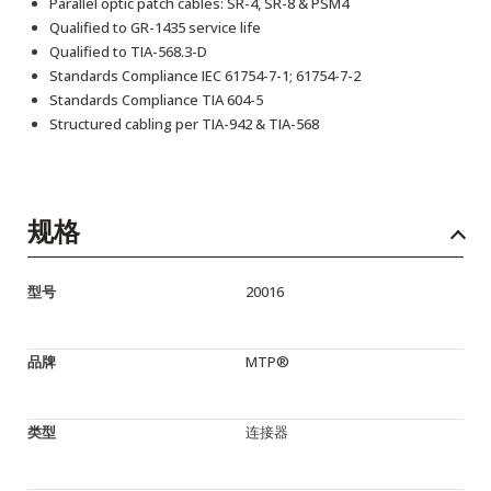
Parallel optic patch cables: SR-4, SR-8 & PSM4
Qualified to GR-1435 service life
Qualified to TIA-568.3-D
Standards Compliance IEC 61754-7-1; 61754-7-2
Standards Compliance TIA 604-5
Structured cabling per TIA-942 & TIA-568
规格
型号
20016
品牌
MTP®
类型
连接器