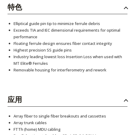
特色
Elliptical guide pin tip to minimize ferrule debris
Exceeds TIA and IEC dimensional requirements for optimal
performance
Floating ferrule design ensures fiber contact integrity
Highest precision SS guide pins
Industry leading lowest loss Insertion Loss when used with
MT Elite® Ferrules
Removable housing for interferometry and rework
应用
Array fiber to single fiber breakouts and cassettes
Array trunk cables
FTTh (home) MDU cabling