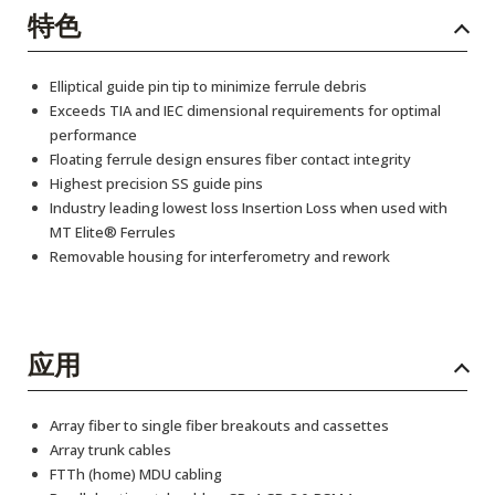
特色
Elliptical guide pin tip to minimize ferrule debris
Exceeds TIA and IEC dimensional requirements for optimal
performance
Floating ferrule design ensures fiber contact integrity
Highest precision SS guide pins
Industry leading lowest loss Insertion Loss when used with
MT Elite® Ferrules
Removable housing for interferometry and rework
应用
Array fiber to single fiber breakouts and cassettes
Array trunk cables
FTTh (home) MDU cabling