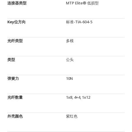
连接器类型
MTP Elite® 低损型
Key位方向
标准-TIA-604-5
光纤类型
多模
类型
公头
弹簧力
10N
光纤数量
1x8, 4+4, 1x12
外壳颜色
紫红色