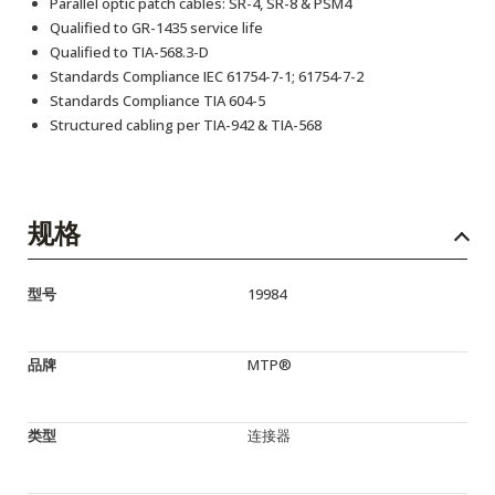
Parallel optic patch cables: SR-4, SR-8 & PSM4
Qualified to GR-1435 service life
Qualified to TIA-568.3-D
Standards Compliance IEC 61754-7-1; 61754-7-2
Standards Compliance TIA 604-5
Structured cabling per TIA-942 & TIA-568
规格
型号
19984
品牌
MTP®
类型
连接器