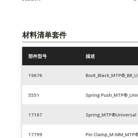
材料清单套件
部件型号
描述
19676
Boot_Black_MTP®_BR_U
5551
Spring Push_MTP®_Univ
17167
Spring_MTP®Universal 
17799
Pin Clamp_M-MM_MTP®