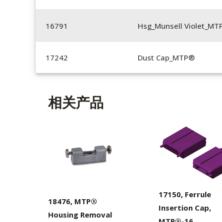
16791
Hsg_Munsell Violet_MT
17242
Dust Cap_MTP®
相关产品
17150, Ferrule
18476, MTP®
Insertion Cap,
Housing Removal
MTP®-16