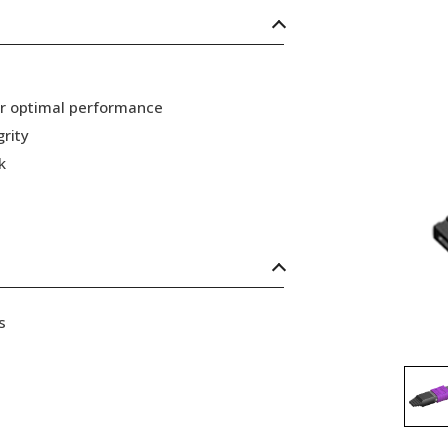
or optimal performance
grity
k
s