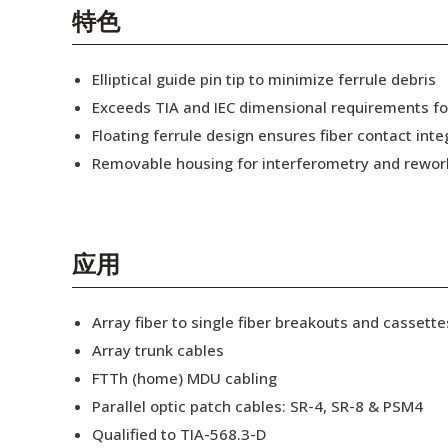
English Website
特色
应用工程指导书 (AENs)
Elliptical guide pin tip to minimize ferrule debris
合作伙伴
Exceeds TIA and IEC dimensional requirements f
Floating ferrule design ensures fiber contact inte
工作机会
Removable housing for interferometry and rewor
新闻稿
活动信息
应用
订阅
Array fiber to single fiber breakouts and cassette
Array trunk cables
FTTh (home) MDU cabling
Parallel optic patch cables: SR-4, SR-8 & PSM4
Qualified to TIA-568.3-D