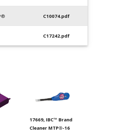
P®
C10074.pdf
C17242.pdf
17669, IBC™ Brand
Cleaner MTP®-16