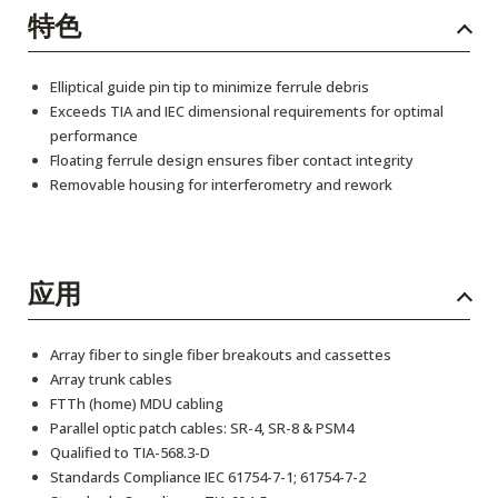
特色
Elliptical guide pin tip to minimize ferrule debris
Exceeds TIA and IEC dimensional requirements for optimal
performance
Floating ferrule design ensures fiber contact integrity
Removable housing for interferometry and rework
应用
Array fiber to single fiber breakouts and cassettes
Array trunk cables
FTTh (home) MDU cabling
Parallel optic patch cables: SR-4, SR-8 & PSM4
Qualified to TIA-568.3-D
Standards Compliance IEC 61754-7-1; 61754-7-2