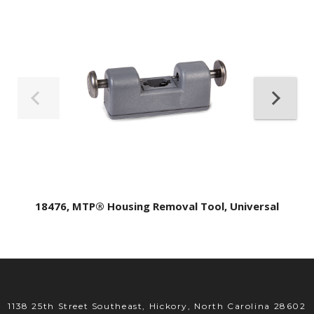
18476, MTP® Housing Removal Tool, Universal
1138 25th Street Southeast, Hickory, North Carolina 28602