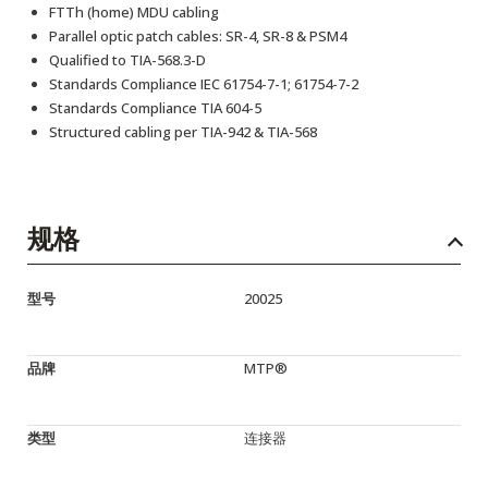
FTTh (home) MDU cabling
Parallel optic patch cables: SR-4, SR-8 & PSM4
Qualified to TIA-568.3-D
Standards Compliance IEC 61754-7-1; 61754-7-2
Standards Compliance TIA 604-5
Structured cabling per TIA-942 & TIA-568
规格
型号
20025
品牌
MTP®
类型
连接器