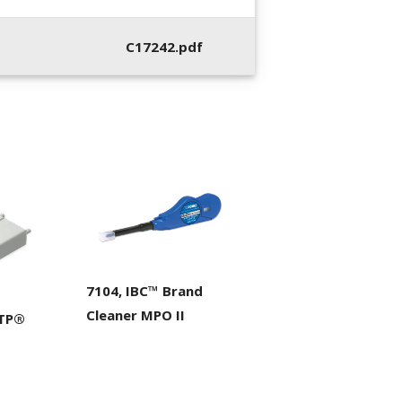
C17242.pdf
7104, IBC™ Brand
Cleaner MPO II
MTP®