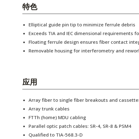
English Website
特色
应用工程指导书 (AENs)
Elliptical guide pin tip to minimize ferrule debris
合作伙伴
Exceeds TIA and IEC dimensional requirements f
Floating ferrule design ensures fiber contact inte
工作机会
Removable housing for interferometry and rewor
新闻稿
活动信息
应用
订阅
Array fiber to single fiber breakouts and cassette
Array trunk cables
FTTh (home) MDU cabling
Parallel optic patch cables: SR-4, SR-8 & PSM4
Qualified to TIA-568.3-D