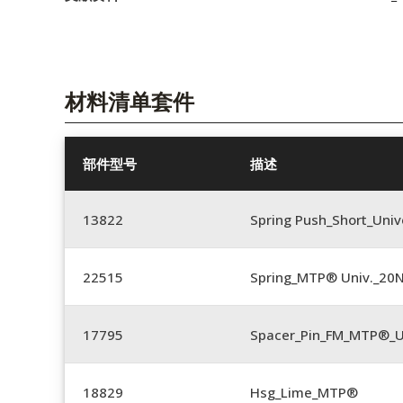
材料清单套件
部件型号
描述
13822
Spring Push_Short_Univ
22515
Spring_MTP® Univ._20
17795
Spacer_Pin_FM_MTP®_U
18829
Hsg_Lime_MTP®