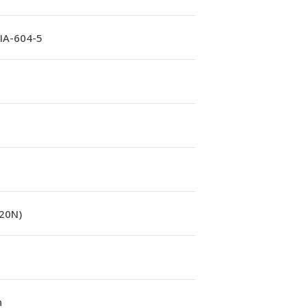
A-604-5
(20N)
n