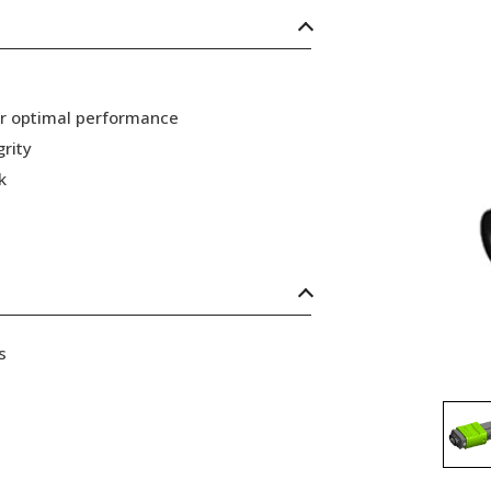
or optimal performance
grity
k
s