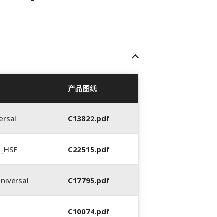
产品图纸
ersal
C13822.pdf
N_HSF
C22515.pdf
niversal
C17795.pdf
C10074.pdf