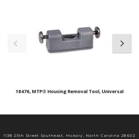
18476, MTP® Housing Removal Tool, Universal
1138 25th Street Southeast, Hickory, North Carolina 28602