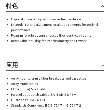
特色
Elliptical guide pin tip to minimize ferrule debris
Exceeds TIA and IEC dimensional requirements for optimal
performance
Floating ferrule design ensures fiber contact integrity
Removable housing for interferometry and rework
应用
Array fiber to single fiber breakouts and cassettes
Array trunk cables
FTTh (home) MDU cabling
Parallel optic patch cables: SR-4, SR-8 & PSM4
Qualified to TIA-568.3-D
Standards Compliance IEC 61754-7-1; 61754-7-2