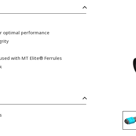
or optimal performance
grity
 used with MT Elite® Ferrules
k
s