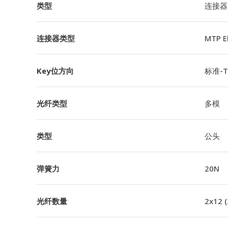
类型
连接器
连接器类型
MTP 
Key位方向
标准-TI
光纤类型
多模
类型
公头
弹簧力
20N
光纤数量
2x12 