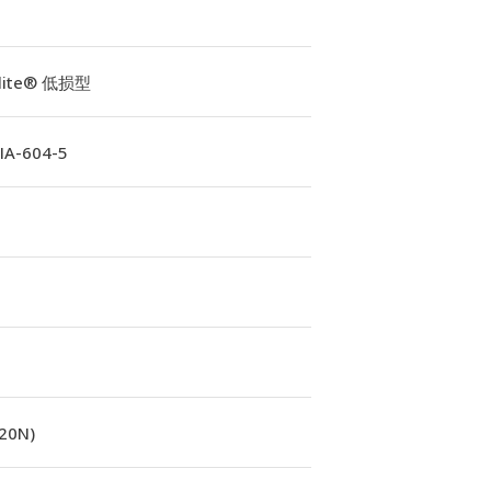
Elite® 低损型
A-604-5
(20N)