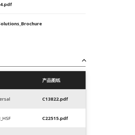
4.pdf
olutions_Brochure
产品图纸
ersal
C13822.pdf
N_HSF
C22515.pdf