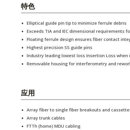
English Website
特色
应用工程指导书 (AENs)
Elliptical guide pin tip to minimize ferrule debris
合作伙伴
Exceeds TIA and IEC dimensional requirements f
Floating ferrule design ensures fiber contact inte
工作机会
Highest precision SS guide pins
新闻稿
Industry leading lowest loss Insertion Loss when
Removable housing for interferometry and rewor
活动信息
订阅
应用
Array fiber to single fiber breakouts and cassette
Array trunk cables
FTTh (home) MDU cabling