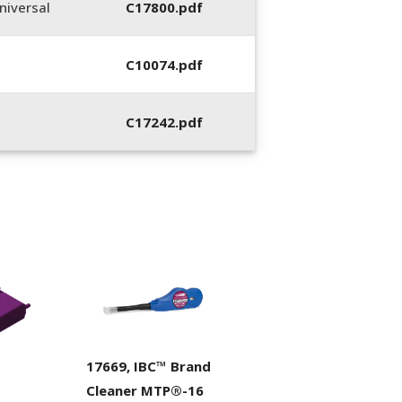
iversal
C17800.pdf
C10074.pdf
C17242.pdf
17669, IBC™ Brand
Cleaner MTP®-16