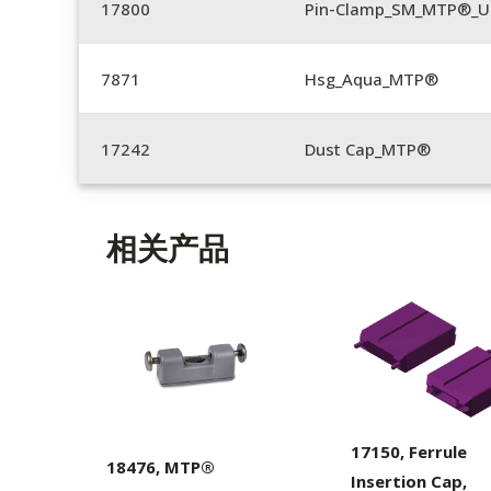
17800
Pin-Clamp_SM_MTP®_Un
7871
Hsg_Aqua_MTP®
17242
Dust Cap_MTP®
相关产品
17150, Ferrule
18476, MTP®
Insertion Cap,