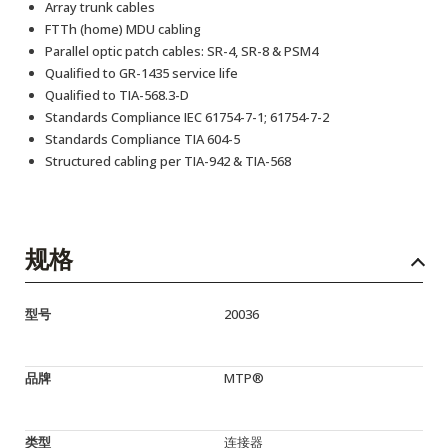
Array trunk cables
FTTh (home) MDU cabling
Parallel optic patch cables: SR-4, SR-8 & PSM4
Qualified to GR-1435 service life
Qualified to TIA-568.3-D
Standards Compliance IEC 61754-7-1; 61754-7-2
Standards Compliance TIA 604-5
Structured cabling per TIA-942 & TIA-568
规格
型号
20036
品牌
MTP®
类型
连接器