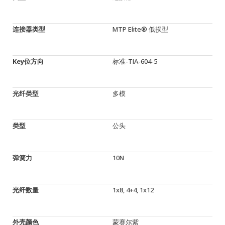
连接器类型
MTP Elite® 低损型
Key位方向
标准-TIA-604-5
光纤类型
多模
类型
公头
弹簧力
10N
光纤数量
1x8, 4+4, 1x12
外壳颜色
蒙赛尔紫