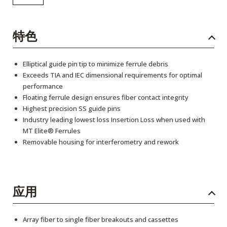
特色
Elliptical guide pin tip to minimize ferrule debris
Exceeds TIA and IEC dimensional requirements for optimal
performance
Floating ferrule design ensures fiber contact integrity
Highest precision SS guide pins
Industry leading lowest loss Insertion Loss when used with
MT Elite® Ferrules
Removable housing for interferometry and rework
应用
Array fiber to single fiber breakouts and cassettes