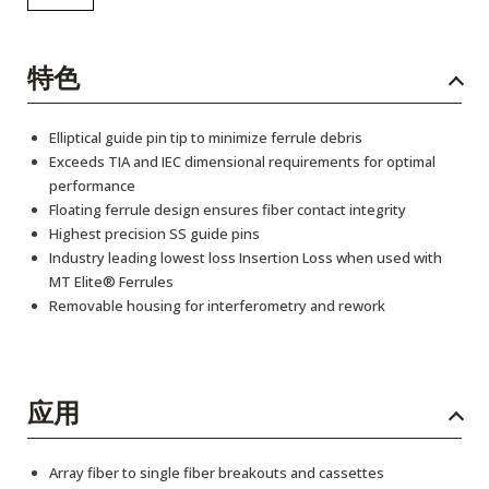
特色
Elliptical guide pin tip to minimize ferrule debris
Exceeds TIA and IEC dimensional requirements for optimal
performance
Floating ferrule design ensures fiber contact integrity
Highest precision SS guide pins
Industry leading lowest loss Insertion Loss when used with
MT Elite® Ferrules
Removable housing for interferometry and rework
应用
Array fiber to single fiber breakouts and cassettes