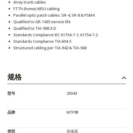
Array trunk cables
FTTh (home) MDU cabling
Parallel optic patch cables: SR-4, SR-8 & PSM4
Qualified to GR-1435 service life
Qualified to TIA-568.3-D
Standards Compliance IEC 61754-7-1; 61754-7-2
Standards Compliance TIA 604-5
Structured cabling per TIA-942 & TIA-568
规格
型号
20043
品牌
MTP®
类型
连接器