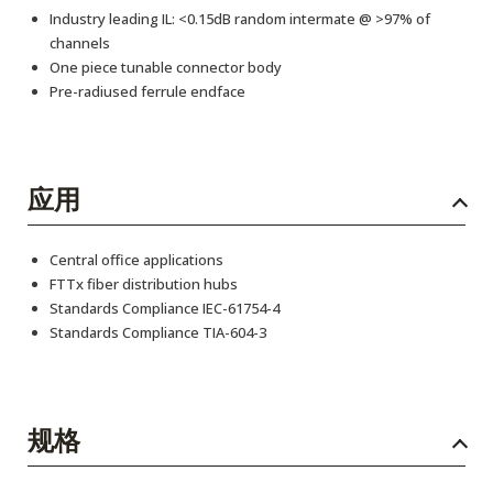
Industry leading IL: <0.15dB random intermate @ >97% of
channels
One piece tunable connector body
Pre-radiused ferrule endface
应用
Central office applications
FTTx fiber distribution hubs
Standards Compliance IEC-61754-4
Standards Compliance TIA-604-3
规格