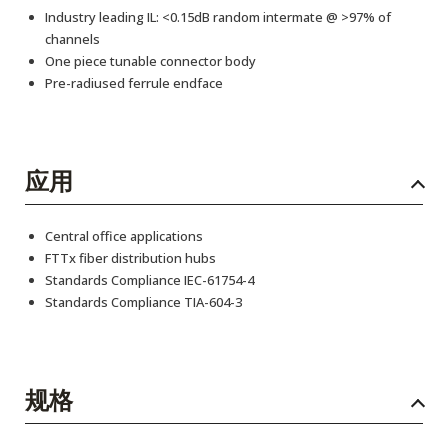
Industry leading IL: <0.15dB random intermate @ >97% of
channels
One piece tunable connector body
Pre-radiused ferrule endface
应用
Central office applications
FTTx fiber distribution hubs
Standards Compliance IEC-61754-4
Standards Compliance TIA-604-3
规格