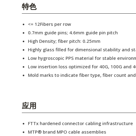
English Website
特色
应用工程指导书 (AENs)
<= 12Fibers per row
合作伙伴
0.7mm guide pins; 4.6mm guide pin pitch
High Density; fiber pitch: 0.25mm
工作机会
Highly glass filled for dimensional stability and
新闻稿
Low hygroscopic PPS material for stable enviro
Low insertion loss optimized for 40G, 100G and 4
活动信息
Mold marks to indicate fiber type, fiber count a
订阅
应用
FTTx hardened connector cabling infrastructure
MTP® brand MPO cable assemblies