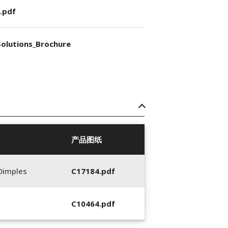
.pdf
olutions_Brochure
产品图纸
Dimples
C17184.pdf
C10464.pdf