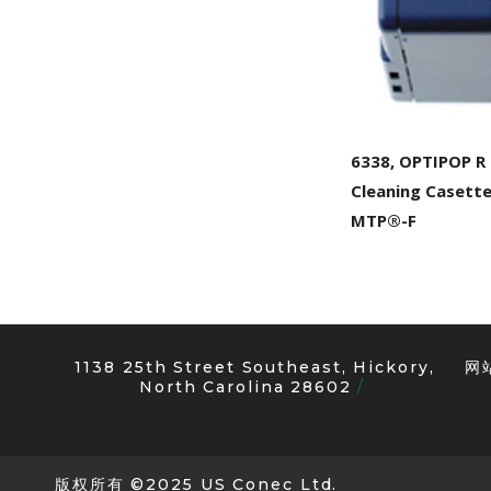
6338, OPTIPOP R
Cleaning Casette
MTP®-F
1138 25th Street Southeast, Hickory,
网
North Carolina 28602
版权所有 ©2025 US Conec Ltd.