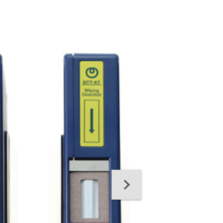
6232, OPTIPOP R
Cleaning Casette
Fill - 6 Pack