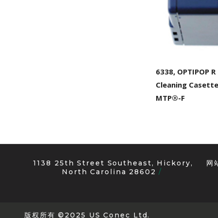
6338, OPTIPOP R
Cleaning Casette
MTP®-F
1138 25th Street Southeast, Hickory,
网
North Carolina 28602
版权所有 ©2025 US Conec Ltd.