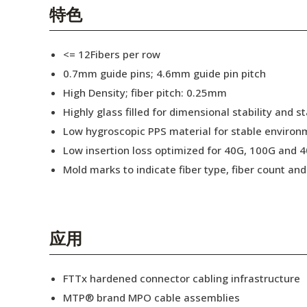
English Website
特色
应用工程指导书 (AENs)
<= 12Fibers per row
合作伙伴
0.7mm guide pins; 4.6mm guide pin pitch
High Density; fiber pitch: 0.25mm
工作机会
Highly glass filled for dimensional stability and
新闻稿
Low hygroscopic PPS material for stable enviro
Low insertion loss optimized for 40G, 100G and 4
活动信息
Mold marks to indicate fiber type, fiber count a
订阅
应用
FTTx hardened connector cabling infrastructure
MTP® brand MPO cable assemblies