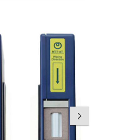
6232, OPTIPOP R
Cleaning Casette
Fill - 6 Pack