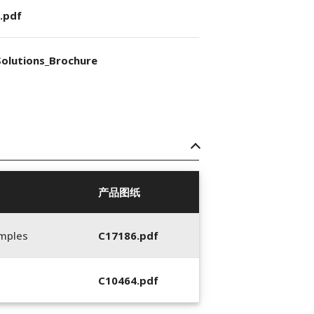
.pdf
olutions_Brochure
产品图纸
imples
C17186.pdf
C10464.pdf