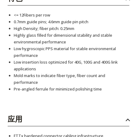
<= 12Fibers per row
0.7mm guide pins; 4.6mm guide pin pitch
High Density; fiber pitch: 0.25mm
Highly glass filled for dimensional stability and stable
environmental performance
Low hygroscopic PPS material for stable environmental
performance
Low insertion loss optimized for 40G, 100G and 400G link
applications
Mold marks to indicate fiber type, fiber count and
performance
Pre-angled ferrule for minimized polishing time
应用
FTTx hardened connector cabling infrastructure