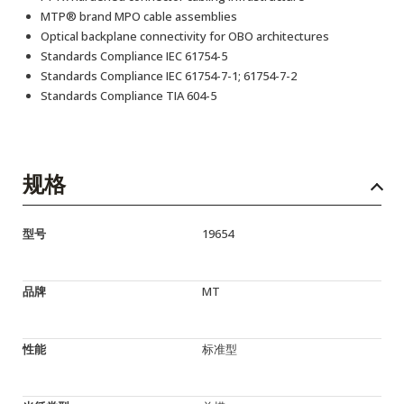
MTP® brand MPO cable assemblies
Optical backplane connectivity for OBO architectures
Standards Compliance IEC 61754-5
Standards Compliance IEC 61754-7-1; 61754-7-2
Standards Compliance TIA 604-5
规格
型号
19654
品牌
MT
性能
标准型