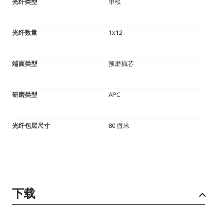
光纤类型
单模
光纤数量
1x12
端面类型
预磨插芯
研磨类型
APC
光纤包层尺寸
80 微米
下载