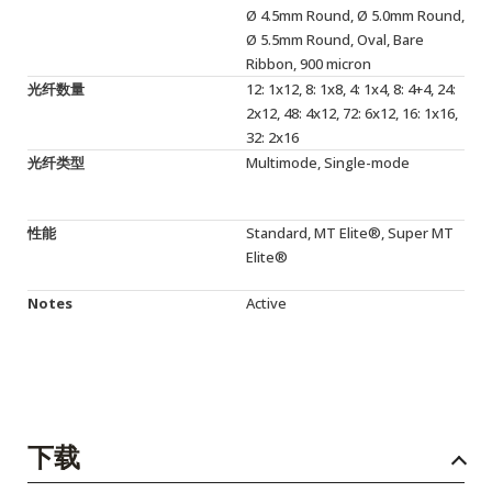
Ø 4.5mm Round, Ø 5.0mm Round,
Ø 5.5mm Round, Oval, Bare
Ribbon, 900 micron
光纤数量
12: 1x12, 8: 1x8, 4: 1x4, 8: 4+4, 24:
2x12, 48: 4x12, 72: 6x12, 16: 1x16,
32: 2x16
光纤类型
Multimode, Single-mode
性能
Standard, MT Elite®, Super MT
Elite®
Notes
Active
下载