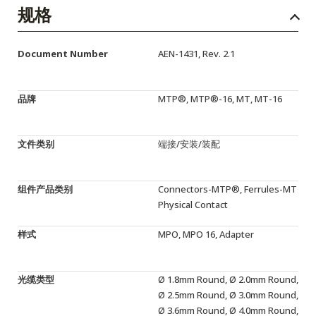
English Website
规格
应用工程指导书 (AENs)
Document Number
AEN-1431, Rev. 2.1
合作伙伴
工作机会
品牌
MTP®, MTP®-16, MT, MT-16
新闻稿
文件类别
端接/安装/装配
活动信息
订阅
组件产品类别
Connectors-MTP®, Ferrules-MT
Physical Contact
样式
MPO, MPO 16, Adapter
光缆类型
Ø 1.8mm Round, Ø 2.0mm Round,
Ø 2.5mm Round, Ø 3.0mm Round,
Ø 3.6mm Round, Ø 4.0mm Round,