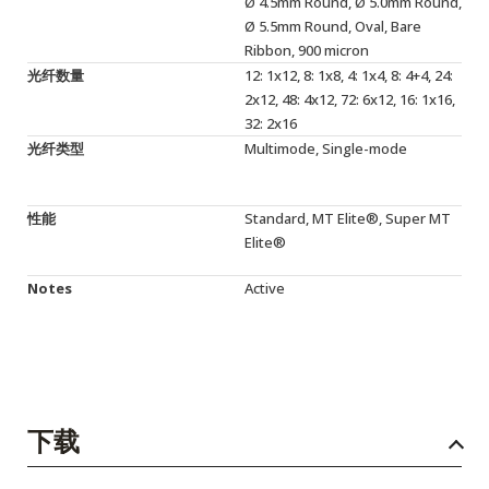
Ø 4.5mm Round, Ø 5.0mm Round,
Ø 5.5mm Round, Oval, Bare
Ribbon, 900 micron
光纤数量
12: 1x12, 8: 1x8, 4: 1x4, 8: 4+4, 24:
2x12, 48: 4x12, 72: 6x12, 16: 1x16,
32: 2x16
光纤类型
Multimode, Single-mode
性能
Standard, MT Elite®, Super MT
Elite®
Notes
Active
下载