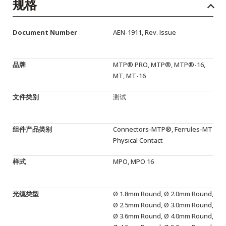
English Website
规格
应用工程指导书 (AENs)
Document Number
AEN-1911, Rev. Issue
合作伙伴
品牌
MTP® PRO, MTP®, MTP®-16,
工作机会
MT, MT-16
新闻稿
文件类别
测试
活动信息
组件产品类别
Connectors-MTP®, Ferrules-MT
订阅
Physical Contact
样式
MPO, MPO 16
光缆类型
Ø 1.8mm Round, Ø 2.0mm Round,
Ø 2.5mm Round, Ø 3.0mm Round,
Ø 3.6mm Round, Ø 4.0mm Round,