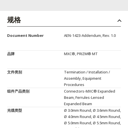
English Website
应用工程指导书 (AENs)
规格
合作伙伴
Document Number
AEN-1423-Addendum, Rev. 1.0
工作机会
新闻稿
品牌
MXC®, PRIZM® MT
活动信息
文件类别
Termination / Installation /
订阅
Assembly, Equipment
Procedures
组件产品类别
Connectors-MXC® Expanded
Beam, Ferrules-Lensed
Expanded Beam
光缆类型
Ø 3.0mm Round, Ø 3.6mm Round,
Ø 4.0mm Round, Ø 4.5mm Round,
Ø 5.0mm Round, Ø 5.5mm Round,