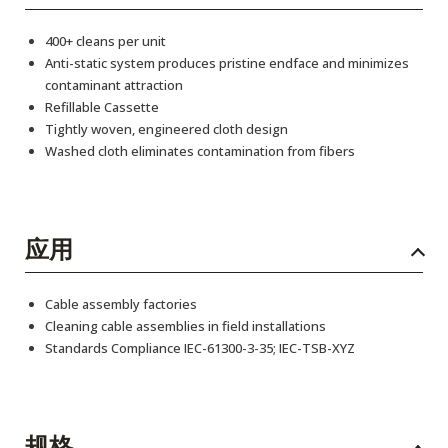
400+ cleans per unit
Anti-static system produces pristine endface and minimizes
contaminant attraction
Refillable Cassette
Tightly woven, engineered cloth design
Washed cloth eliminates contamination from fibers
应用
Cable assembly factories
Cleaning cable assemblies in field installations
Standards Compliance IEC-61300-3-35; IEC-TSB-XYZ
规格