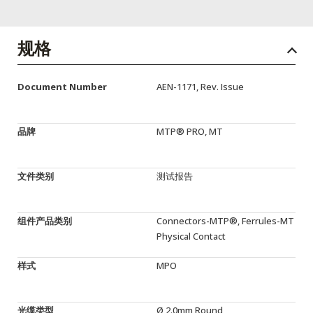
English Website
应用工程指导书 (AENs)
规格
合作伙伴
Document Number
AEN-1171, Rev. Issue
工作机会
新闻稿
品牌
MTP® PRO, MT
活动信息
文件类别
测试报告
订阅
组件产品类别
Connectors-MTP®, Ferrules-MT
Physical Contact
样式
MPO
光缆类型
Ø 2.0mm Round