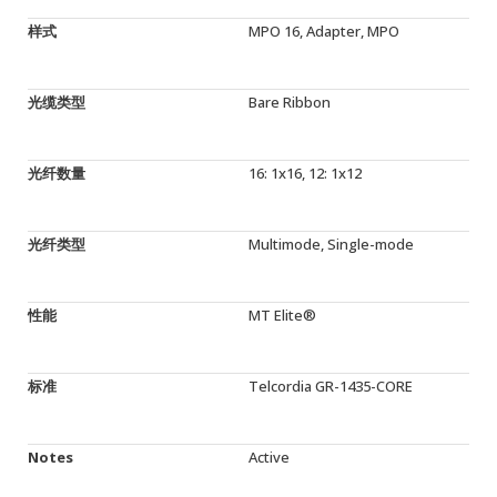
样式
MPO 16, Adapter, MPO
光缆类型
Bare Ribbon
光纤数量
16: 1x16, 12: 1x12
光纤类型
Multimode, Single-mode
性能
MT Elite®
标准
Telcordia GR-1435-CORE
Notes
Active