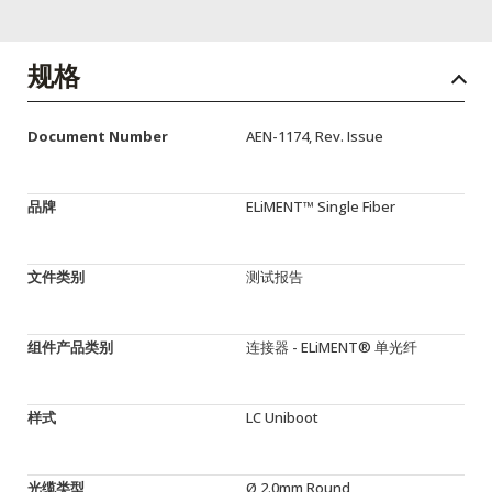
English Website
应用工程指导书 (AENs)
规格
合作伙伴
Document Number
AEN-1174, Rev. Issue
工作机会
新闻稿
品牌
ELiMENT™ Single Fiber
活动信息
文件类别
测试报告
订阅
组件产品类别
连接器 - ELiMENT® 单光纤
样式
LC Uniboot
光缆类型
Ø 2.0mm Round