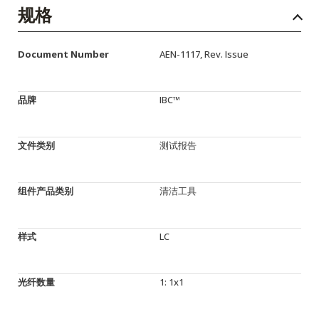
English Website
规格
应用工程指导书 (AENs)
Document Number
AEN-1117, Rev. Issue
合作伙伴
工作机会
品牌
IBC™
新闻稿
文件类别
测试报告
活动信息
订阅
组件产品类别
清洁工具
样式
LC
光纤数量
1: 1x1