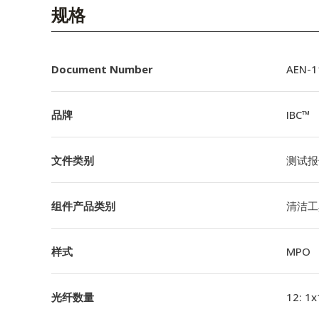
English Website
规格
应用工程指导书 (AENs)
合作伙伴
Document Number
AEN-11
工作机会
品牌
IBC™
新闻稿
文件类别
测试报
活动信息
订阅
组件产品类别
清洁工
样式
MPO
光纤数量
12: 1x