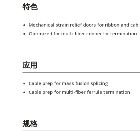
English Website
特色
应用工程指导书 (AENs)
Mechanical strain relief doors for ribbon and cabl
合作伙伴
Optimized for multi-fiber connector termination
工作机会
新闻稿
应用
活动信息
Cable prep for mass fusion splicing
订阅
Cable prep for multi-fiber ferrule termination
规格