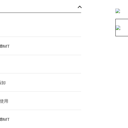
M®MT
拆卸
使用
M®MT