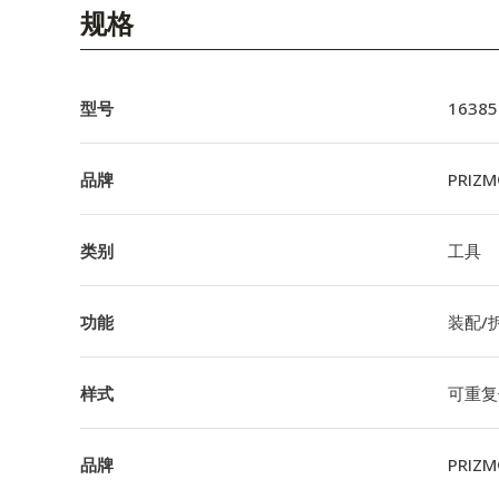
English Website
规格
应用工程指导书 (AENs)
合作伙伴
型号
16385
工作机会
品牌
PRIZ
新闻稿
类别
工具
活动信息
订阅
功能
装配/
样式
可重复
品牌
PRIZ