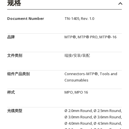
English Website
规格
应用工程指导书 (AENs)
Document Number
TN-1405, Rev. 1.0
合作伙伴
品牌
MTP®, MTP® PRO, MTP®-16
工作机会
新闻稿
文件类别
端接/安装/装配
活动信息
组件产品类别
Connectors-MTP®, Tools and
订阅
Consumables
样式
MPO, MPO 16
光缆类型
Ø 2.0mm Round, Ø 2.5mm Round,
Ø 3.0mm Round, Ø 3.6mm Round,
Ø 4.0mm Round, Ø 4.5mm Round,