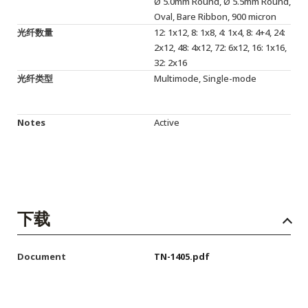
Ø 5.0mm Round, Ø 5.5mm Round,
Oval, Bare Ribbon, 900 micron
光纤数量
12: 1x12, 8: 1x8, 4: 1x4, 8: 4+4, 24:
2x12, 48: 4x12, 72: 6x12, 16: 1x16,
32: 2x16
光纤类型
Multimode, Single-mode
Notes
Active
下载
Document
TN-1405.pdf